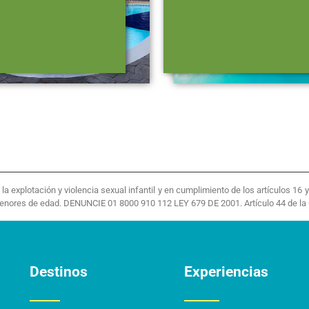
 explotación y violencia sexual infantil y en cumplimiento de los artículos 16
menores de edad. DENUNCIE 01 8000 910 112 LEY 679 DE 2001. Artículo 44 de la 
Destinos
Experiencias