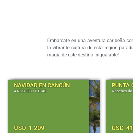
Embárcate en una aventura caribeña con 
la vibrante cultura de esta región paradi
magia de este destino inigualable!
NAVIDAD EN CANCÚN
PUNTA 
4 NOCHES / 5 DÍAS
4 noches de 
USD
1.209
USD
4