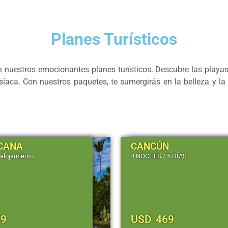
Planes Turísticos
nuestros emocionantes planes turísticos. Descubre las playas 
síaca. Con nuestros paquetes, te sumergirás en la belleza y la d
CANA
CANCÚN
alojamiento
4 NOCHES / 5 DÍAS
19
USD
469