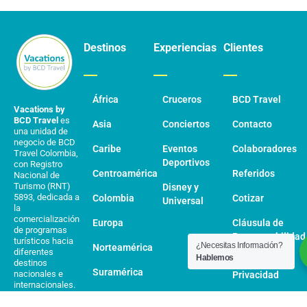
Destinos
Experiencias
Clientes
África
Cruceros
BCD Travel
Vacations by
BCD Travel
es
Asia
Conciertos
Contacto
una unidad de
negocio de BCD
Caribe
Eventos
Colaboradores
Travel Colombia,
Deportivos
con Registro
Centroamérica
Referidos
Nacional de
Turismo (RNT)
Disney y
5893, dedicada a
Colombia
Cotizar
Universal
la
comercialización
Europa
Cláusula de
de programas
Responsabilidad
turísticos hacia
¿Necesitas Información?
Norteamérica
diferentes
Hablemos
Política de
destinos
Suramérica
nacionales e
Privacidad
internacionales.
Medio Oriente