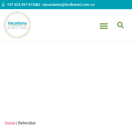
contenido
+57 324 397 6134
vacaciones@bcdtravel.com.co
Referidos
Inicio
|
Referidos