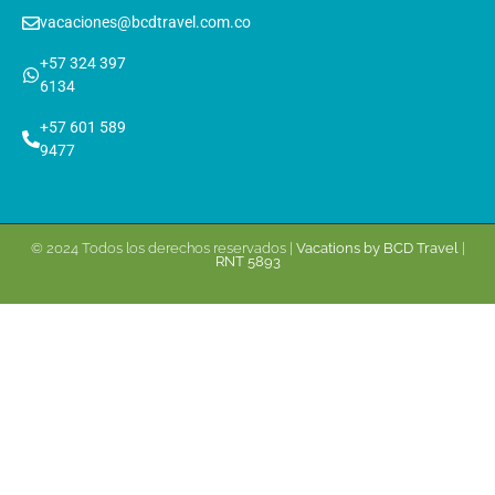
vacaciones@bcdtravel.com.co
+57 324 397
6134
+57 601 589
9477
© 2024 Todos los derechos reservados |
Vacations by BCD Travel
|
RNT 5893