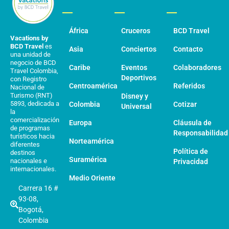
África
Cruceros
BCD Travel
Vacations by
BCD Travel
es
Asia
Conciertos
Contacto
una unidad de
negocio de BCD
Caribe
Eventos
Colaboradores
Travel Colombia,
Deportivos
con Registro
Centroamérica
Referidos
Nacional de
Turismo (RNT)
Disney y
5893, dedicada a
Colombia
Cotizar
Universal
la
comercialización
Europa
Cláusula de
de programas
Responsabilidad
turísticos hacia
Norteamérica
diferentes
Política de
destinos
Suramérica
nacionales e
Privacidad
internacionales.
Medio Oriente
Carrera 16 #
93-08,
Bogotá,
Colombia