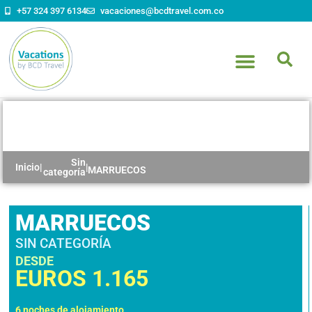
+57 324 397 6134
vacaciones@bcdtravel.com.co
MARRUECOS
Sin
Inicio
|
|
MARRUECOS
categoría
MARRUECOS
SIN CATEGORÍA
DESDE
EUROS
1.165
6 noches de alojamiento