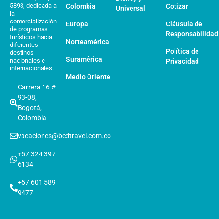
5893, dedicada a
Colombia
Cotizar
Universal
la
comercialización
Europa
Cláusula de
de programas
Responsabilidad
turísticos hacia
Norteamérica
diferentes
Política de
destinos
Suramérica
nacionales e
Privacidad
internacionales.
Medio Oriente
Carrera 16 #
93-08,
Bogotá,
Colombia
vacaciones@bcdtravel.com.co
+57 324 397
6134
+57 601 589
9477