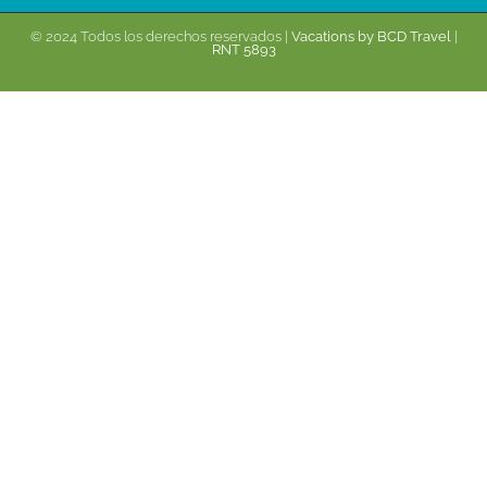
© 2024 Todos los derechos reservados |
Vacations by BCD Travel
|
RNT 5893