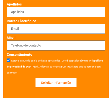
Apellidos
Correo Electrónico
Móvil
Consentimiento
Estoy de acuerdo con la política de privacidad. Usted acepta los términos y la
política
de privacidad de BCD Travel
. Además, autorizo a BCD Travel para que se comuniquen
conmigo.
Solicitar Información