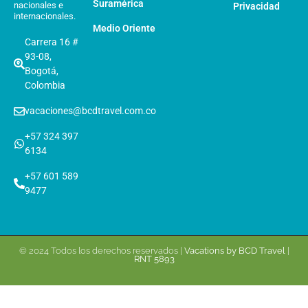
Suramérica
nacionales e
Privacidad
internacionales.
Medio Oriente
Carrera 16 #
93-08,
Bogotá,
Colombia
vacaciones@bcdtravel.com.co
+57 324 397
6134
+57 601 589
9477
© 2024 Todos los derechos reservados |
Vacations by BCD Travel
|
RNT 5893