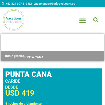
+57 324 397 6134
vacaciones@bcdtravel.com.co
PUNTA CANA
Inicio
|
Caribe
|
PUNTA CANA
PUNTA CANA
CARIBE
DESDE
USD
419
4 noches de alojamiento