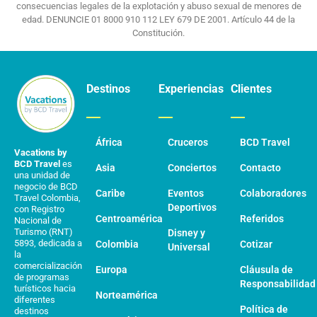
consecuencias legales de la explotación y abuso sexual de menores de
edad. DENUNCIE 01 8000 910 112 LEY 679 DE 2001. Artículo 44 de la
Constitución.
Destinos
Experiencias
Clientes
África
Cruceros
BCD Travel
Vacations by
BCD Travel
es
Asia
Conciertos
Contacto
una unidad de
negocio de BCD
Caribe
Eventos
Colaboradores
Travel Colombia,
Deportivos
con Registro
Centroamérica
Referidos
Nacional de
Turismo (RNT)
Disney y
5893, dedicada a
Colombia
Cotizar
Universal
la
comercialización
Europa
Cláusula de
de programas
Responsabilidad
turísticos hacia
Norteamérica
diferentes
Política de
destinos