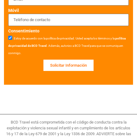
Móvil
Consentimiento
Estoy de acuerdo con la política de privacidad. Usted acepta los términos y la
política
de privacidad de BCD Travel
. Además, autorizo a BCD Travel para que se comuniquen
conmigo.
Solicitar Información
BCD Travel está comprometida con el código de conducta contra la
explotación y violencia sexual infantil y en cumplimiento de los artículos
16 y 17 de la Ley 679 de 2001 y la Ley 1336 de 2009. ADVIERTE sobre las