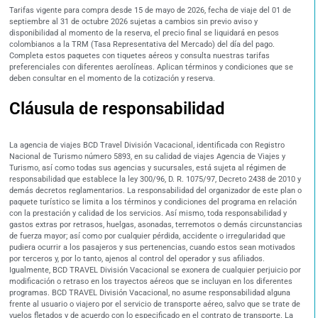
Tarifas vigente para compra desde 15 de mayo de 2026, fecha de viaje del 01 de
septiembre al 31 de octubre 2026 sujetas a cambios sin previo aviso y
disponibilidad al momento de la reserva, el precio final se liquidará en pesos
colombianos a la TRM (Tasa Representativa del Mercado) del día del pago.
Completa estos paquetes con tiquetes aéreos y consulta nuestras tarifas
preferenciales con diferentes aerolíneas. Aplican términos y condiciones que se
deben consultar en el momento de la cotización y reserva.
Cláusula de responsabilidad
La agencia de viajes BCD Travel División Vacacional, identificada con Registro
Nacional de Turismo número 5893, en su calidad de viajes Agencia de Viajes y
Turismo, así como todas sus agencias y sucursales, está sujeta al régimen de
responsabilidad que establece la ley 300/96, D. R. 1075/97, Decreto 2438 de 2010 y
demás decretos reglamentarios. La responsabilidad del organizador de este plan o
paquete turístico se limita a los términos y condiciones del programa en relación
con la prestación y calidad de los servicios. Así mismo, toda responsabilidad y
gastos extras por retrasos, huelgas, asonadas, terremotos o demás circunstancias
de fuerza mayor; así como por cualquier pérdida, accidente o irregularidad que
pudiera ocurrir a los pasajeros y sus pertenencias, cuando estos sean motivados
por terceros y, por lo tanto, ajenos al control del operador y sus afiliados.
Igualmente, BCD TRAVEL División Vacacional se exonera de cualquier perjuicio por
modificación o retraso en los trayectos aéreos que se incluyan en los diferentes
programas. BCD TRAVEL División Vacacional, no asume responsabilidad alguna
frente al usuario o viajero por el servicio de transporte aéreo, salvo que se trate de
vuelos fletados y de acuerdo con lo especificado en el contrato de transporte. La