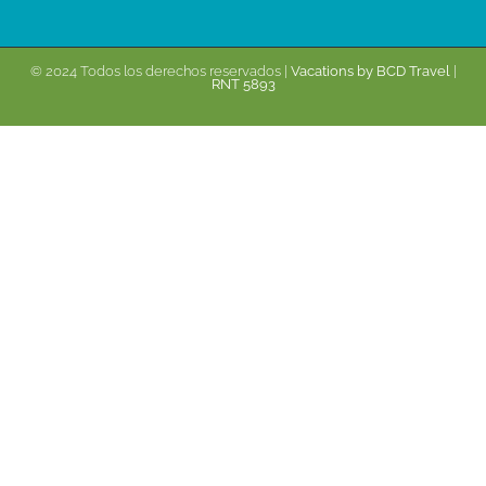
© 2024 Todos los derechos reservados |
Vacations by BCD Travel
|
RNT 5893