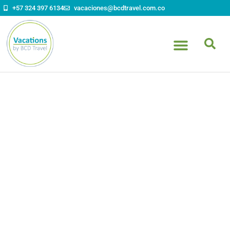
contenido
+57 324 397 6134
vacaciones@bcdtravel.com.co
Viaja
con
Vacations
by
BCD