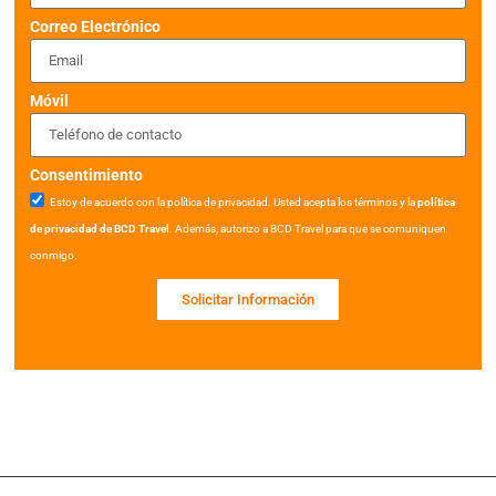
Correo Electrónico
Móvil
Consentimiento
Estoy de acuerdo con la política de privacidad. Usted acepta los términos y la
política
de privacidad de BCD Travel
. Además, autorizo a BCD Travel para que se comuniquen
conmigo.
Solicitar Información