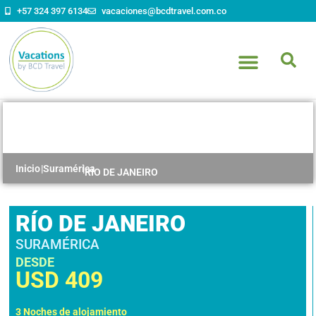
+57 324 397 6134
vacaciones@bcdtravel.com.co
RÍO DE JANEIRO
Inicio
|
Suramérica
|
RÍO DE JANEIRO
RÍO DE JANEIRO
SURAMÉRICA
DESDE
USD
409
3 Noches de alojamiento