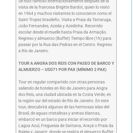
Se hizo famoso internacionalmente después de la
visita de la francesa Brigitte Bardot, quien lo visitó
en 1964 y muchos visitantes lo conocieron como el
Saint-Tropez brasileño. Visita a Praia da Tartaruga,
João Fernandes, Azeda y Azedinha. Recorrido
escolar desde el muelle hasta Praia da Armação.
Regreso y almuerzo (Buffet) Tiempo libre (1h) para
pasear por la Rua das Pedras en el Centro. Regreso
a Río de Janeiro.
TOUR A ANGRA DOS REIS CON PASEO DE BARCO Y
ALMUERZO – USD71 POR PAX (MÍNIMO 2 PAX)
Tour en regular compartido con otras personas
saliendo de hoteles en Río de Janeiro para Angra
dos Reis, una ciudad ubicada en la Costa Verde, en
la región sur del estado de Río de Janeiro. En este
tour, descubrirá algunas de las hermosas islas del
Brasil, de aguas cristalinas y arenas blancas,
embarcó en un barco para iniciar el recorrido por
Lagoa Azul, Freguesia de Santana, Araçá o Praia da
Baleia y Japariz, donde se realiza el almuerzo Buffet