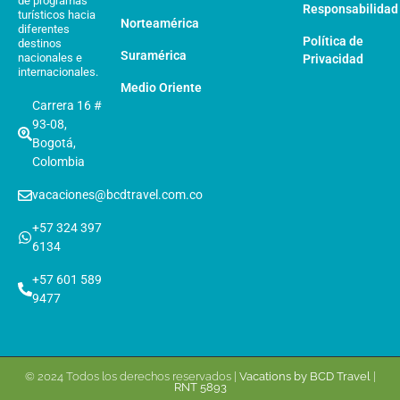
de programas
Responsabilidad
turísticos hacia
Norteamérica
diferentes
Política de
destinos
Suramérica
nacionales e
Privacidad
internacionales.
Medio Oriente
Carrera 16 #
93-08,
Bogotá,
Colombia
vacaciones@bcdtravel.com.co
+57 324 397
6134
+57 601 589
9477
© 2024 Todos los derechos reservados |
Vacations by BCD Travel
|
RNT 5893