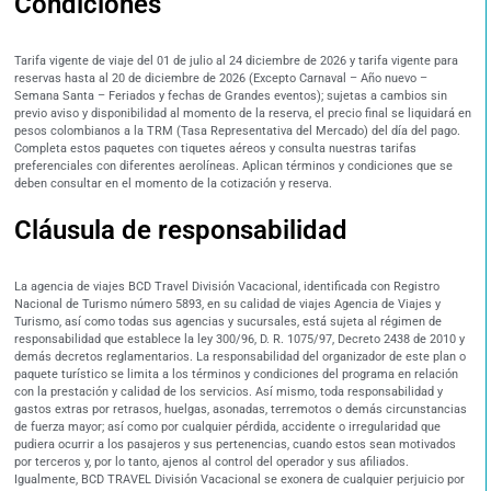
Condiciones
Tarifa vigente de viaje del 01 de julio al 24 diciembre de 2026 y tarifa vigente para
reservas hasta al 20 de diciembre de 2026 (Excepto Carnaval – Año nuevo –
Semana Santa – Feriados y fechas de Grandes eventos); sujetas a cambios sin
previo aviso y disponibilidad al momento de la reserva, el precio final se liquidará en
pesos colombianos a la TRM (Tasa Representativa del Mercado) del día del pago.
Completa estos paquetes con tiquetes aéreos y consulta nuestras tarifas
preferenciales con diferentes aerolíneas. Aplican términos y condiciones que se
deben consultar en el momento de la cotización y reserva.
Cláusula de responsabilidad
La agencia de viajes BCD Travel División Vacacional, identificada con Registro
Nacional de Turismo número 5893, en su calidad de viajes Agencia de Viajes y
Turismo, así como todas sus agencias y sucursales, está sujeta al régimen de
responsabilidad que establece la ley 300/96, D. R. 1075/97, Decreto 2438 de 2010 y
demás decretos reglamentarios. La responsabilidad del organizador de este plan o
paquete turístico se limita a los términos y condiciones del programa en relación
con la prestación y calidad de los servicios. Así mismo, toda responsabilidad y
gastos extras por retrasos, huelgas, asonadas, terremotos o demás circunstancias
de fuerza mayor; así como por cualquier pérdida, accidente o irregularidad que
pudiera ocurrir a los pasajeros y sus pertenencias, cuando estos sean motivados
por terceros y, por lo tanto, ajenos al control del operador y sus afiliados.
Igualmente, BCD TRAVEL División Vacacional se exonera de cualquier perjuicio por