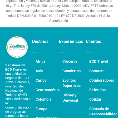
explotación y violencia sexual infantil y en cumplimiento de los artículos
16 y 17 de la Ley 679 de 2001 y la Ley 1336 de 2009. ADVIERTE sobre las
consecuencias legales de la explotación y abuso sexual de menores de
edad. DENUNCIE 01 8000 910 112 LEY 679 DE 2001. Artículo 44 de la
Constitución.
Destinos
Experiencias
Clientes
África
Cruceros
BCD Travel
Vacations by
BCD Travel
es
Asia
Conciertos
Contacto
una unidad de
negocio de BCD
Caribe
Eventos
Colaboradores
Travel Colombia,
Deportivos
con Registro
Centroamérica
Referidos
Nacional de
Turismo (RNT)
Disney y
5893, dedicada a
Colombia
Cotizar
Universal
la
comercialización
Europa
Cláusula de
de programas
Responsabilidad
turísticos hacia