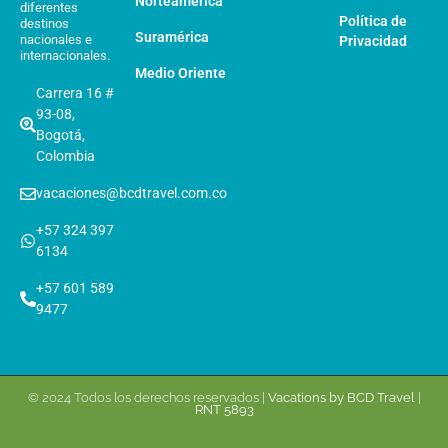
Norteamérica
diferentes
Política de
destinos
Suramérica
nacionales e
Privacidad
internacionales.
Medio Oriente
Carrera 16 #
93-08,
Bogotá,
Colombia
vacaciones@bcdtravel.com.co
+57 324 397
6134
+57 601 589
9477
© 2024 Todos los derechos reservados |
Vacations by BCD Travel
|
RNT 5893