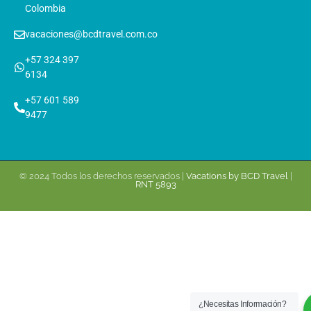
Colombia
vacaciones@bcdtravel.com.co
+57 324 397
6134
+57 601 589
9477
© 2024 Todos los derechos reservados |
Vacations by BCD Travel
|
RNT 5893
¿Necesitas Información?