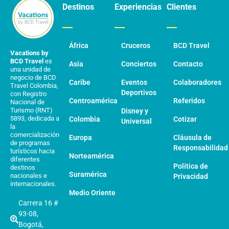
Destinos
Experiencias
Clientes
África
Cruceros
BCD Travel
Vacations by
BCD Travel
es
Asia
Conciertos
Contacto
una unidad de
negocio de BCD
Caribe
Eventos
Colaboradores
Travel Colombia,
Deportivos
con Registro
Centroamérica
Referidos
Nacional de
Turismo (RNT)
Disney y
5893, dedicada a
Colombia
Cotizar
Universal
la
comercialización
Europa
Cláusula de
de programas
Responsabilidad
turísticos hacia
Norteamérica
diferentes
Política de
destinos
Suramérica
nacionales e
Privacidad
internacionales.
Medio Oriente
Carrera 16 #
93-08,
Bogotá,