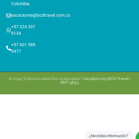
Colombia
vacaciones@bcdtravel.com.co
+57 324 397
6134
+57 601 589
9477
© 2024 Todos los derechos reservados |
Vacations by BCD Travel
|
RNT 5893
¿Necesitas Información?