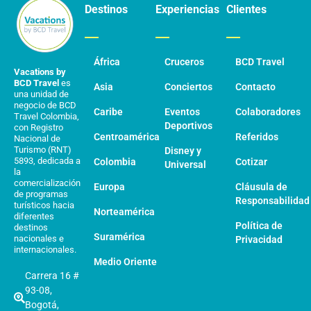
Destinos
Experiencias
Clientes
África
Cruceros
BCD Travel
Vacations by
BCD Travel
es
Asia
Conciertos
Contacto
una unidad de
negocio de BCD
Caribe
Eventos
Colaboradores
Travel Colombia,
Deportivos
con Registro
Centroamérica
Referidos
Nacional de
Turismo (RNT)
Disney y
5893, dedicada a
Colombia
Cotizar
Universal
la
comercialización
Europa
Cláusula de
de programas
Responsabilidad
turísticos hacia
Norteamérica
diferentes
Política de
destinos
Suramérica
nacionales e
Privacidad
internacionales.
Medio Oriente
Carrera 16 #
93-08,
Bogotá,