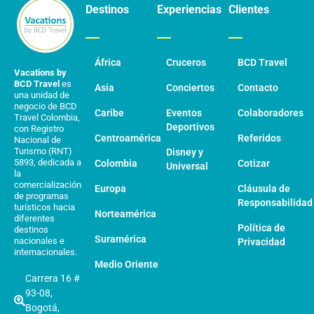
Destinos
Experiencias
Clientes
África
Cruceros
BCD Travel
Vacations by
BCD Travel
es
Asia
Conciertos
Contacto
una unidad de
negocio de BCD
Caribe
Eventos
Colaboradores
Travel Colombia,
Deportivos
con Registro
Centroamérica
Referidos
Nacional de
Turismo (RNT)
Disney y
5893, dedicada a
Colombia
Cotizar
Universal
la
comercialización
Europa
Cláusula de
de programas
Responsabilidad
turísticos hacia
Norteamérica
diferentes
Política de
destinos
Suramérica
nacionales e
Privacidad
internacionales.
Medio Oriente
Carrera 16 #
93-08,
Bogotá,