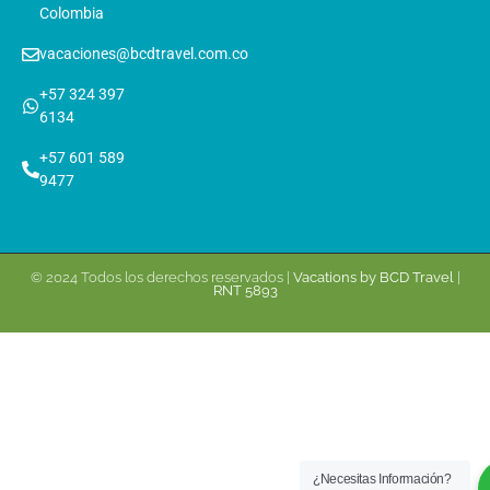
Colombia
vacaciones@bcdtravel.com.co
+57 324 397
6134
+57 601 589
9477
© 2024 Todos los derechos reservados |
Vacations by BCD Travel
|
RNT 5893
¿Necesitas Información?