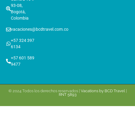
93-08,
Bogotá,
Colombia
vacaciones@bcdtravel.com.co
+57 324 397
6134
+57 601 589
9477
© 2024 Todos los derechos reservados |
Vacations by BCD Travel
|
RNT 5893