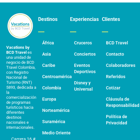
Destinos
Experiencias
Clientes
África
Cruceros
BCD Travel
Vacations by
BCD Travel
es
Asia
Conciertos
Contacto
una unidad de
negocio de BCD
Caribe
Eventos
Colaboradores
Travel Colombia,
Deportivos
con Registro
Centroamérica
Referidos
Nacional de
Turismo (RNT)
Disney y
5893, dedicada a
Colombia
Cotizar
Universal
la
comercialización
Europa
Cláusula de
de programas
Responsabilidad
turísticos hacia
Norteamérica
diferentes
Política de
destinos
Suramérica
nacionales e
Privacidad
internacionales.
Medio Oriente
Carrera 16 #