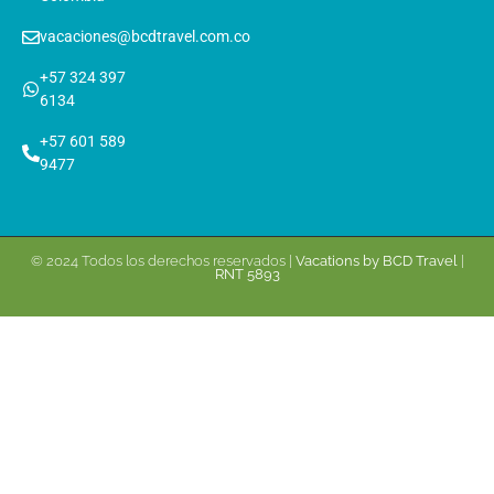
vacaciones@bcdtravel.com.co
+57 324 397
6134
+57 601 589
9477
© 2024 Todos los derechos reservados |
Vacations by BCD Travel
|
RNT 5893