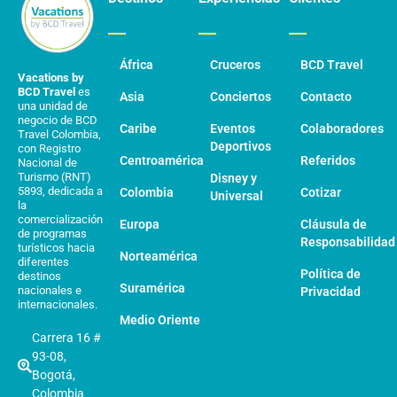
África
Cruceros
BCD Travel
Vacations by
BCD Travel
es
Asia
Conciertos
Contacto
una unidad de
negocio de BCD
Caribe
Eventos
Colaboradores
Travel Colombia,
Deportivos
con Registro
Centroamérica
Referidos
Nacional de
Turismo (RNT)
Disney y
5893, dedicada a
Colombia
Cotizar
Universal
la
comercialización
Europa
Cláusula de
de programas
Responsabilidad
turísticos hacia
Norteamérica
diferentes
Política de
destinos
Suramérica
nacionales e
Privacidad
internacionales.
Medio Oriente
Carrera 16 #
93-08,
Bogotá,
Colombia