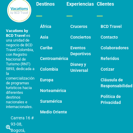
Destinos
Experiencias
Clientes
África
Cruceros
BCD Travel
Vacations by
BCD Travel
es
Asia
Conciertos
Contacto
una unidad de
negocio de BCD
Caribe
Eventos
Colaboradores
Travel Colombia,
Deportivos
con Registro
Centroamérica
Referidos
Nacional de
Turismo (RNT)
Disney y
5893, dedicada a
Colombia
Cotizar
Universal
la
comercialización
Europa
Cláusula de
de programas
Responsabilidad
turísticos hacia
Norteamérica
diferentes
Política de
destinos
Suramérica
nacionales e
Privacidad
internacionales.
Medio Oriente
Carrera 16 #
93-08,
Bogotá,