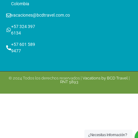
Colombia
vacaciones@bcdtravel.com.co
+57 324 397
6134
+57 601 589
9477
© 2024 Todos los derechos reservados |
Vacations by BCD Travel
|
RNT 5893
¿Necesitas Información?