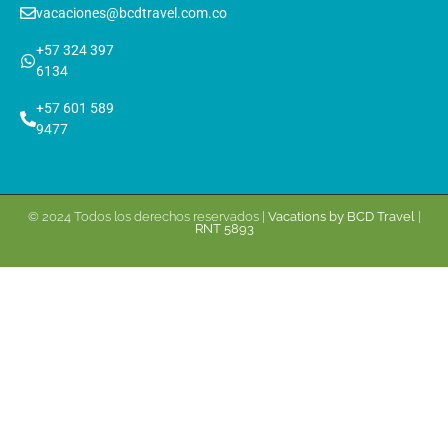
vacaciones@bcdtravel.com.co
+57 324 397
6134
+57 601 589
9477
© 2024 Todos los derechos reservados |
Vacations by BCD Travel
|
RNT 5893