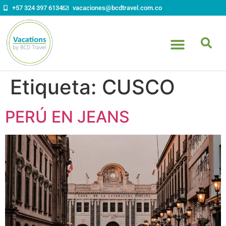
contenido
+57 324 397 6134
vacaciones@bcdtravel.com.co
Etiqueta:
CUSCO
PERÚ EN JEANS