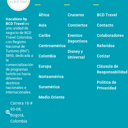
África
Cruceros
BCD Travel
Vacations by
BCD Travel
es
Asia
Conciertos
Contacto
una unidad de
negocio de BCD
Caribe
Eventos
Colaboradores
Travel Colombia,
Deportivos
con Registro
Centroamérica
Referidos
Nacional de
Turismo (RNT)
Disney y
5893, dedicada a
Colombia
Cotizar
Universal
la
comercialización
Europa
Cláusula de
de programas
Responsabilidad
turísticos hacia
Norteamérica
diferentes
Política de
destinos
Suramérica
nacionales e
Privacidad
internacionales.
Medio Oriente
Carrera 16 #
93-08,
Bogotá,
Colombia