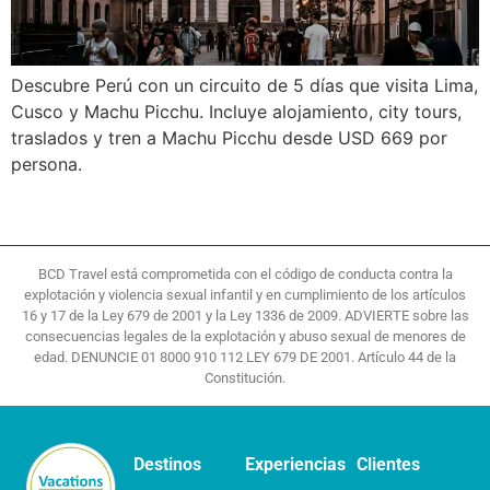
Descubre Perú con un circuito de 5 días que visita Lima,
Cusco y Machu Picchu. Incluye alojamiento, city tours,
traslados y tren a Machu Picchu desde USD 669 por
persona.
BCD Travel está comprometida con el código de conducta contra la
explotación y violencia sexual infantil y en cumplimiento de los artículos
16 y 17 de la Ley 679 de 2001 y la Ley 1336 de 2009. ADVIERTE sobre las
consecuencias legales de la explotación y abuso sexual de menores de
edad. DENUNCIE 01 8000 910 112 LEY 679 DE 2001. Artículo 44 de la
Constitución.
Destinos
Experiencias
Clientes