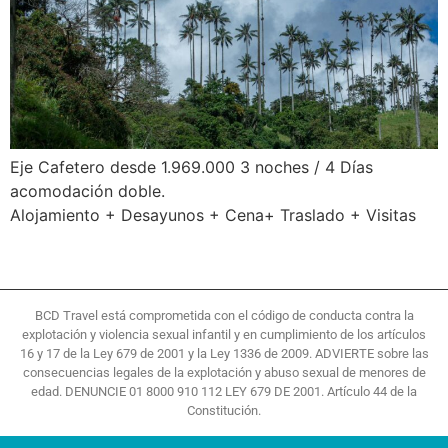
Eje Cafetero desde 1.969.000 3 noches / 4 Días
acomodación doble.
Alojamiento + Desayunos + Cena+ Traslado + Visitas
BCD Travel está comprometida con el código de conducta contra la
explotación y violencia sexual infantil y en cumplimiento de los artículos
16 y 17 de la Ley 679 de 2001 y la Ley 1336 de 2009. ADVIERTE sobre las
consecuencias legales de la explotación y abuso sexual de menores de
edad. DENUNCIE 01 8000 910 112 LEY 679 DE 2001. Artículo 44 de la
Constitución.