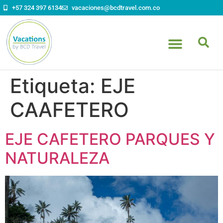
contenido
+57 324 397 6134
vacaciones@bcdtravel.com.co
Etiqueta:
EJE
CAAFETERO
EJE CAFETERO PARQUES Y
NATURALEZA