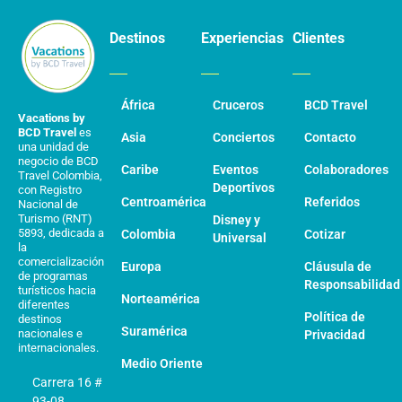
Destinos
Experiencias
Clientes
África
Cruceros
BCD Travel
Vacations by
BCD Travel
es
Asia
Conciertos
Contacto
una unidad de
negocio de BCD
Caribe
Eventos
Colaboradores
Travel Colombia,
Deportivos
con Registro
Centroamérica
Referidos
Nacional de
Turismo (RNT)
Disney y
5893, dedicada a
Colombia
Cotizar
Universal
la
comercialización
Europa
Cláusula de
de programas
Responsabilidad
turísticos hacia
Norteamérica
diferentes
Política de
destinos
Suramérica
nacionales e
Privacidad
internacionales.
Medio Oriente
Carrera 16 #
93-08,