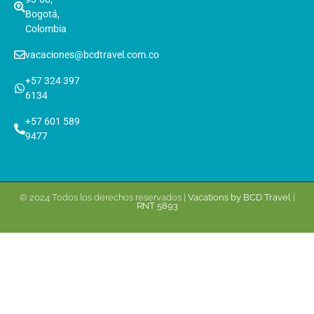
Bogotá,
Colombia
vacaciones@bcdtravel.com.co
+57 324 397
6134
+57 601 589
9477
© 2024 Todos los derechos reservados |
Vacations by BCD Travel
|
RNT 5893