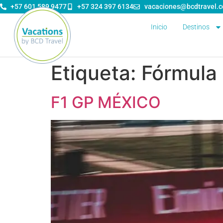
contenido
+57 601 589 9477
+57 324 397 6134
vacaciones@bcdtravel.
Inicio
Destinos
Etiqueta:
Fórmula 
F1 GP MÉXICO