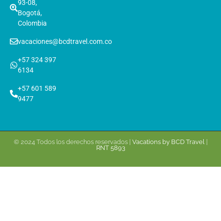
93-08,
Bogotá,
Colombia
vacaciones@bcdtravel.com.co
+57 324 397
6134
+57 601 589
9477
© 2024 Todos los derechos reservados |
Vacations by BCD Travel
|
RNT 5893