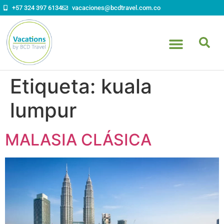
contenido
+57 324 397 6134
vacaciones@bcdtravel.com.co
Etiqueta:
kuala
lumpur
MALASIA CLÁSICA