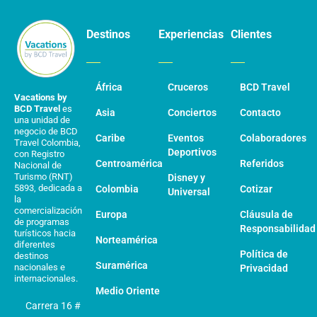
Destinos
Experiencias
Clientes
África
Cruceros
BCD Travel
Vacations by
BCD Travel
es
Asia
Conciertos
Contacto
una unidad de
negocio de BCD
Caribe
Eventos
Colaboradores
Travel Colombia,
Deportivos
con Registro
Centroamérica
Referidos
Nacional de
Turismo (RNT)
Disney y
5893, dedicada a
Colombia
Cotizar
Universal
la
comercialización
Europa
Cláusula de
de programas
Responsabilidad
turísticos hacia
Norteamérica
diferentes
Política de
destinos
Suramérica
nacionales e
Privacidad
internacionales.
Medio Oriente
Carrera 16 #