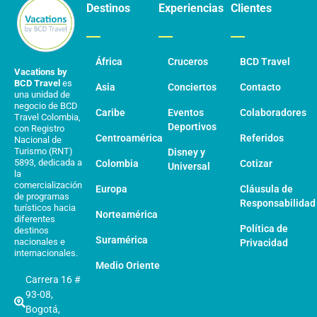
Destinos
Experiencias
Clientes
África
Cruceros
BCD Travel
Vacations by
BCD Travel
es
Asia
Conciertos
Contacto
una unidad de
negocio de BCD
Caribe
Eventos
Colaboradores
Travel Colombia,
Deportivos
con Registro
Centroamérica
Referidos
Nacional de
Turismo (RNT)
Disney y
5893, dedicada a
Colombia
Cotizar
Universal
la
comercialización
Europa
Cláusula de
de programas
Responsabilidad
turísticos hacia
Norteamérica
diferentes
Política de
destinos
Suramérica
nacionales e
Privacidad
internacionales.
Medio Oriente
Carrera 16 #
93-08,
Bogotá,