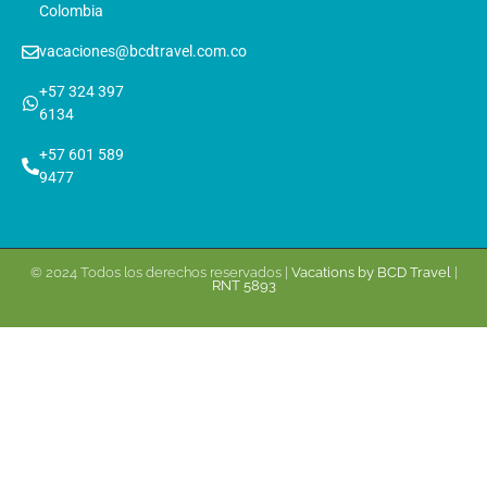
Colombia
vacaciones@bcdtravel.com.co
+57 324 397
6134
+57 601 589
9477
© 2024 Todos los derechos reservados |
Vacations by BCD Travel
|
RNT 5893