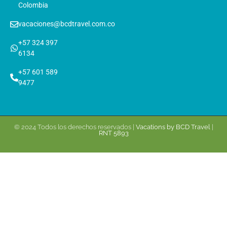
Colombia
vacaciones@bcdtravel.com.co
+57 324 397
6134
+57 601 589
9477
© 2024 Todos los derechos reservados |
Vacations by BCD Travel
|
RNT 5893