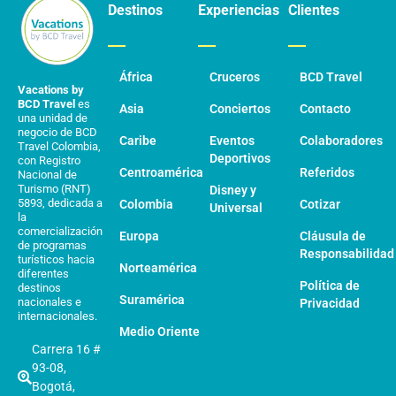
Destinos
Experiencias
Clientes
África
Cruceros
BCD Travel
Vacations by
BCD Travel
es
Asia
Conciertos
Contacto
una unidad de
negocio de BCD
Caribe
Eventos
Colaboradores
Travel Colombia,
Deportivos
con Registro
Centroamérica
Referidos
Nacional de
Turismo (RNT)
Disney y
5893, dedicada a
Colombia
Cotizar
Universal
la
comercialización
Europa
Cláusula de
de programas
Responsabilidad
turísticos hacia
Norteamérica
diferentes
Política de
destinos
Suramérica
nacionales e
Privacidad
internacionales.
Medio Oriente
Carrera 16 #
93-08,
Bogotá,