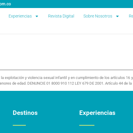
com.co
Experiencias
Revista Digital
Sobre Nosotros
Re
 explotación y violencia sexual infantil y en cumplimiento de los artículos 16
menores de edad. DENUNCIE 01 8000 910 112 LEY 679 DE 2001. Artículo 44 de la 
Destinos
Experiencias