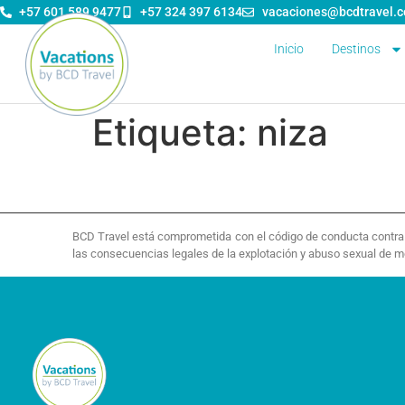
contenido
+57 601 589 9477
+57 324 397 6134
vacaciones@bcdtravel.
Inicio
Destinos
Etiqueta:
niza
BCD Travel está comprometida con el código de conducta contra la
las consecuencias legales de la explotación y abuso sexual de 