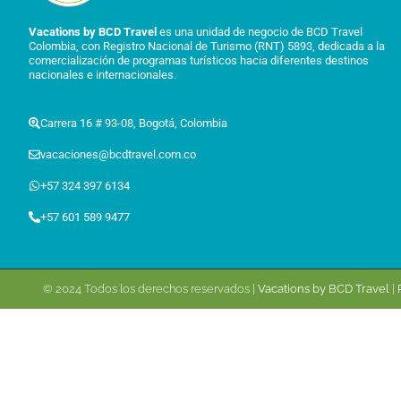
Vacations by BCD Travel
es una unidad de negocio de BCD Travel
Colombia, con Registro Nacional de Turismo (RNT) 5893, dedicada a la
comercialización de programas turísticos hacia diferentes destinos
nacionales e internacionales.
Carrera 16 # 93-08, Bogotá, Colombia
vacaciones@bcdtravel.com.co
+57 324 397 6134
+57 601 589 9477
© 2024 Todos los derechos reservados |
Vacations by BCD Travel
|