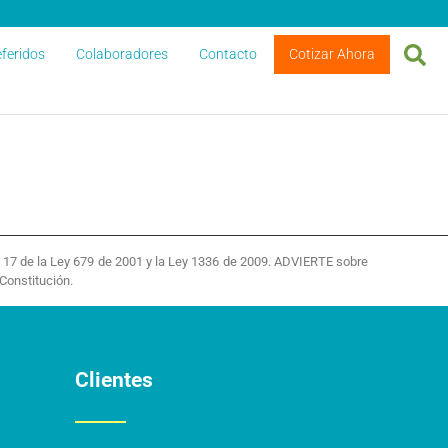
feridos
Colaboradores
Contacto
Cotizar Ahora
 y 17 de la Ley 679 de 2001 y la Ley 1336 de 2009. ADVIERTE sobre
Constitución.
Clientes