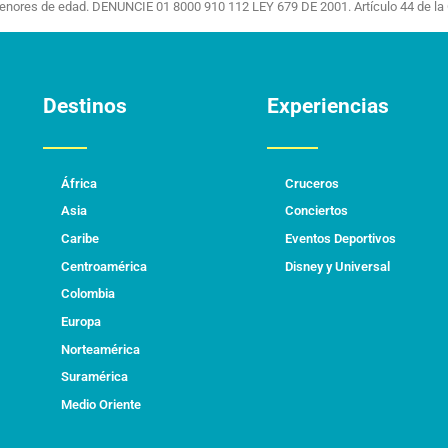
menores de edad. DENUNCIE 01 8000 910 112 LEY 679 DE 2001. Artículo 44 de la 
Destinos
Experiencias
África
Cruceros
Asia
Conciertos
Caribe
Eventos Deportivos
Centroamérica
Disney y Universal
Colombia
Europa
Norteamérica
Suramérica
Medio Oriente