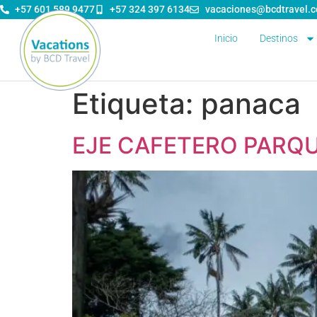
contenido
+57 601 589 9477
+57 324 397 6134
vacaciones@bcdtravel.
Inicio
Destinos
Etiqueta:
panaca
EJE CAFETERO PARQ