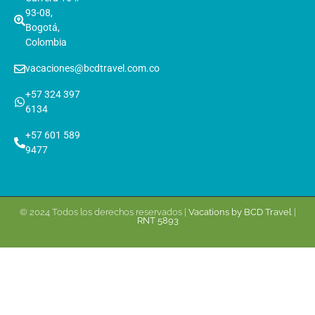
93-08,
Bogotá,
Colombia
vacaciones@bcdtravel.com.co
+57 324 397
6134
+57 601 589
9477
© 2024 Todos los derechos reservados |
Vacations by BCD Travel
|
RNT 5893