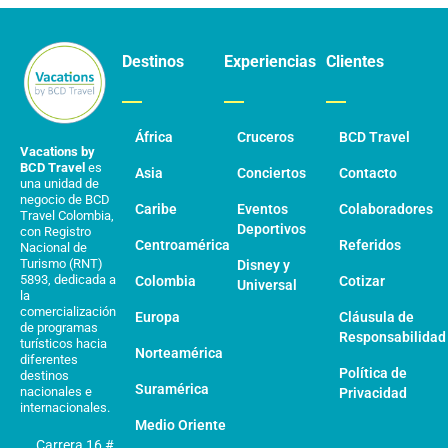
Destinos
Experiencias
Clientes
África
Cruceros
BCD Travel
Vacations by
BCD Travel
es
Asia
Conciertos
Contacto
una unidad de
negocio de BCD
Caribe
Eventos
Colaboradores
Travel Colombia,
Deportivos
con Registro
Centroamérica
Referidos
Nacional de
Turismo (RNT)
Disney y
5893, dedicada a
Colombia
Cotizar
Universal
la
comercialización
Europa
Cláusula de
de programas
Responsabilidad
turísticos hacia
Norteamérica
diferentes
Política de
destinos
Suramérica
nacionales e
Privacidad
internacionales.
Medio Oriente
Carrera 16 #