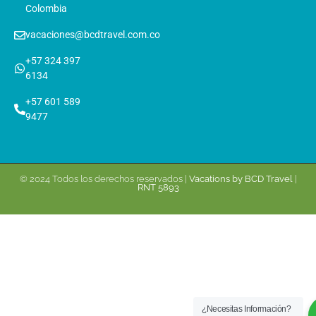
Colombia
vacaciones@bcdtravel.com.co
+57 324 397
6134
+57 601 589
9477
© 2024 Todos los derechos reservados |
Vacations by BCD Travel
|
RNT 5893
¿Necesitas Información?