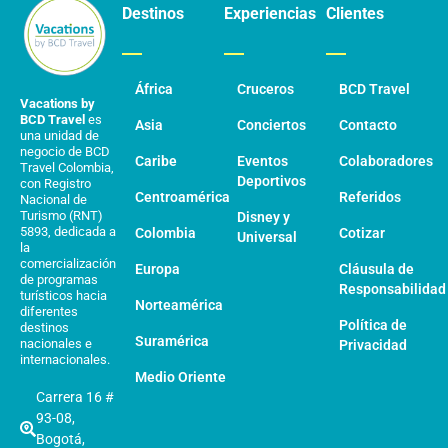
Destinos
Experiencias
Clientes
África
Cruceros
BCD Travel
Vacations by
BCD Travel
es
Asia
Conciertos
Contacto
una unidad de
negocio de BCD
Caribe
Eventos
Colaboradores
Travel Colombia,
Deportivos
con Registro
Centroamérica
Referidos
Nacional de
Turismo (RNT)
Disney y
5893, dedicada a
Colombia
Cotizar
Universal
la
comercialización
Europa
Cláusula de
de programas
Responsabilidad
turísticos hacia
Norteamérica
diferentes
Política de
destinos
Suramérica
nacionales e
Privacidad
internacionales.
Medio Oriente
Carrera 16 #
93-08,
Bogotá,