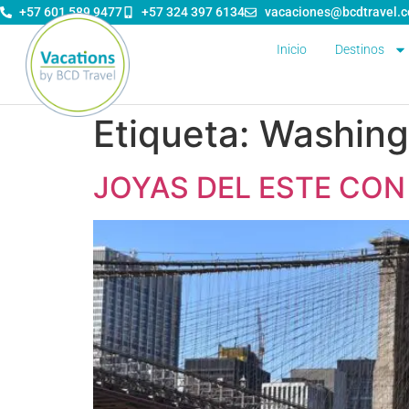
contenido
+57 601 589 9477
+57 324 397 6134
vacaciones@bcdtravel.
Inicio
Destinos
Etiqueta:
Washing
JOYAS DEL ESTE CO