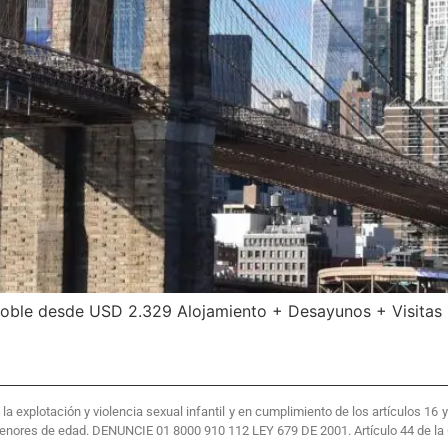
oble desde USD 2.329 Alojamiento + Desayunos + Visitas
 explotación y violencia sexual infantil y en cumplimiento de los artículos 16
menores de edad. DENUNCIE 01 8000 910 112 LEY 679 DE 2001. Artículo 44 de la 