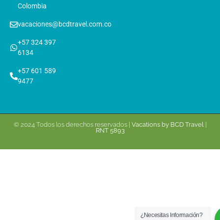
Colombia
vacaciones@bcdtravel.com.co
+57 324 397
6134
+57 601 589
9477
© 2024 Todos los derechos reservados |
Vacations by BCD Travel
|
RNT 5893
¿Necesitas Información?