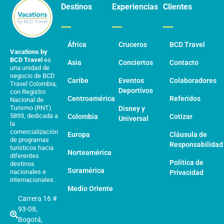
Destinos
Experiencias
Clientes
África
Cruceros
BCD Travel
Vacations by
BCD Travel
es
Asia
Conciertos
Contacto
una unidad de
negocio de BCD
Caribe
Eventos
Colaboradores
Travel Colombia,
Deportivos
con Registro
Centroamérica
Referidos
Nacional de
Turismo (RNT)
Disney y
5893, dedicada a
Colombia
Cotizar
Universal
la
comercialización
Europa
Cláusula de
de programas
Responsabilidad
turísticos hacia
Norteamérica
diferentes
Política de
destinos
Suramérica
nacionales e
Privacidad
internacionales.
Medio Oriente
Carrera 16 #
93-08,
Bogotá,