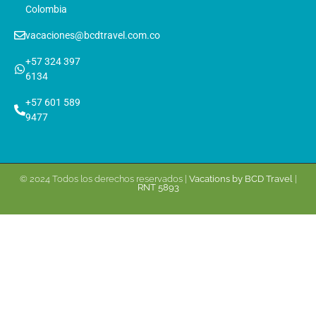
Colombia
vacaciones@bcdtravel.com.co
+57 324 397
6134
+57 601 589
9477
© 2024 Todos los derechos reservados |
Vacations by BCD Travel
|
RNT 5893