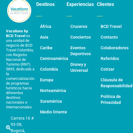
Destinos
Experiencias
Clientes
África
Cruceros
BCD Travel
Vacations by
BCD Travel
es
Asia
Conciertos
Contacto
una unidad de
negocio de BCD
Caribe
Eventos
Colaboradores
Travel Colombia,
Deportivos
con Registro
Centroamérica
Referidos
Nacional de
Turismo (RNT)
Disney y
5893, dedicada a
Colombia
Cotizar
Universal
la
comercialización
Europa
Cláusula de
de programas
Responsabilidad
turísticos hacia
Norteamérica
diferentes
Política de
destinos
Suramérica
nacionales e
Privacidad
internacionales.
Medio Oriente
Carrera 16 #
93-08,
Bogotá,