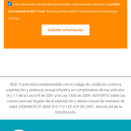
Estoy de acuerdo con la política de privacidad. Usted acepta los términos y la
política
de privacidad de BCD Travel
. Además, autorizo a BCD Travel para que se comuniquen
conmigo.
Solicitar Información
BCD Travel está comprometida con el código de conducta contra la
explotación y violencia sexual infantil y en cumplimiento de los artículos
16 y 17 de la Ley 679 de 2001 y la Ley 1336 de 2009. ADVIERTE sobre las
consecuencias legales de la explotación y abuso sexual de menores de
edad. DENUNCIE 01 8000 910 112 LEY 679 DE 2001. Artículo 44 de la
Constitución.