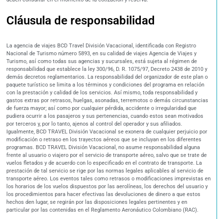
Cláusula de responsabilidad
La agencia de viajes BCD Travel División Vacacional, identificada con Registro
Nacional de Turismo número 5893, en su calidad de viajes Agencia de Viajes y
Turismo, así como todas sus agencias y sucursales, está sujeta al régimen de
responsabilidad que establece la ley 300/96, D. R. 1075/97, Decreto 2438 de 2010 y
demás decretos reglamentarios. La responsabilidad del organizador de este plan o
paquete turístico se limita a los términos y condiciones del programa en relación
con la prestación y calidad de los servicios. Así mismo, toda responsabilidad y
gastos extras por retrasos, huelgas, asonadas, terremotos o demás circunstancias
de fuerza mayor; así como por cualquier pérdida, accidente o irregularidad que
pudiera ocurrir a los pasajeros y sus pertenencias, cuando estos sean motivados
por terceros y, por lo tanto, ajenos al control del operador y sus afiliados.
Igualmente, BCD TRAVEL División Vacacional se exonera de cualquier perjuicio por
modificación o retraso en los trayectos aéreos que se incluyan en los diferentes
programas. BCD TRAVEL División Vacacional, no asume responsabilidad alguna
frente al usuario o viajero por el servicio de transporte aéreo, salvo que se trate de
vuelos fletados y de acuerdo con lo especificado en el contrato de transporte. La
prestación de tal servicio se rige por las normas legales aplicables al servicio de
transporte aéreo. Los eventos tales como retrasos o modificaciones imprevistas en
los horarios de los vuelos dispuestos por las aerolíneas, los derechos del usuario y
los procedimientos para hacer efectivas las devoluciones de dinero a que estos
hechos den lugar, se regirán por las disposiciones legales pertinentes y en
particular por las contenidas en el Reglamento Aeronáutico Colombiano (RAC).