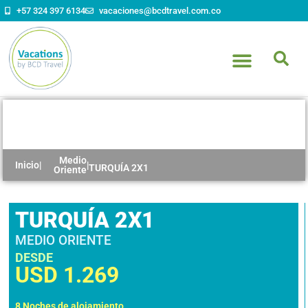
+57 324 397 6134
vacaciones@bcdtravel.com.co
TURQUÍA 2X1
Medio
Inicio
|
|
TURQUÍA 2X1
Oriente
TURQUÍA 2X1
MEDIO ORIENTE
DESDE
USD
1.269
8 Noches de alojamiento