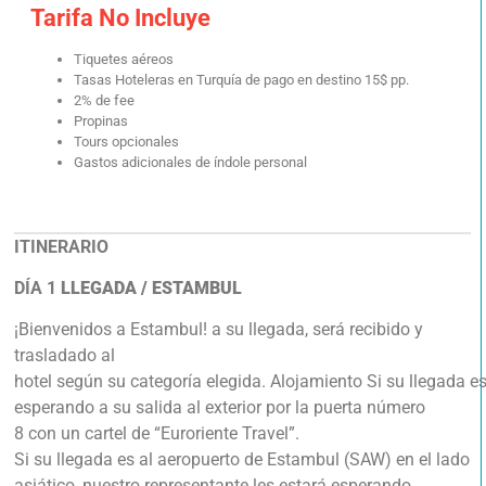
Tarifa No Incluye
Tiquetes aéreos
Tasas Hoteleras en Turquía de pago en destino 15$ pp.
2% de fee
Propinas
Tours opcionales
Gastos adicionales de índole personal
ITINERARIO
DÍA 1
LLEGADA / ESTAMBUL
¡Bienvenidos a Estambul! a su llegada, será recibido y
trasladado al
hotel según su categoría elegida. Alojamiento Si su llegada e
esperando a su salida al exterior por la puerta número
8 con un cartel de “Euroriente Travel”.
Si su llegada es al aeropuerto de Estambul (SAW) en el lado
asiático, nuestro representante les estará esperando,