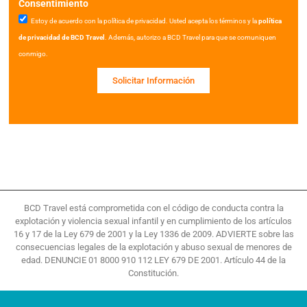
Consentimiento
Estoy de acuerdo con la política de privacidad. Usted acepta los términos y la
política
de privacidad de BCD Travel
. Además, autorizo a BCD Travel para que se comuniquen
conmigo.
Solicitar Información
BCD Travel está comprometida con el código de conducta contra la
explotación y violencia sexual infantil y en cumplimiento de los artículos
16 y 17 de la Ley 679 de 2001 y la Ley 1336 de 2009. ADVIERTE sobre las
consecuencias legales de la explotación y abuso sexual de menores de
edad. DENUNCIE 01 8000 910 112 LEY 679 DE 2001. Artículo 44 de la
Constitución.