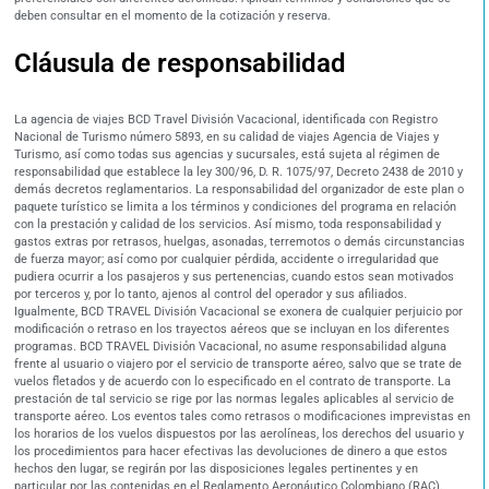
deben consultar en el momento de la cotización y reserva.
Cláusula de responsabilidad
La agencia de viajes BCD Travel División Vacacional, identificada con Registro
Nacional de Turismo número 5893, en su calidad de viajes Agencia de Viajes y
Turismo, así como todas sus agencias y sucursales, está sujeta al régimen de
responsabilidad que establece la ley 300/96, D. R. 1075/97, Decreto 2438 de 2010 y
demás decretos reglamentarios. La responsabilidad del organizador de este plan o
paquete turístico se limita a los términos y condiciones del programa en relación
con la prestación y calidad de los servicios. Así mismo, toda responsabilidad y
gastos extras por retrasos, huelgas, asonadas, terremotos o demás circunstancias
de fuerza mayor; así como por cualquier pérdida, accidente o irregularidad que
pudiera ocurrir a los pasajeros y sus pertenencias, cuando estos sean motivados
por terceros y, por lo tanto, ajenos al control del operador y sus afiliados.
Igualmente, BCD TRAVEL División Vacacional se exonera de cualquier perjuicio por
modificación o retraso en los trayectos aéreos que se incluyan en los diferentes
programas. BCD TRAVEL División Vacacional, no asume responsabilidad alguna
frente al usuario o viajero por el servicio de transporte aéreo, salvo que se trate de
vuelos fletados y de acuerdo con lo especificado en el contrato de transporte. La
prestación de tal servicio se rige por las normas legales aplicables al servicio de
transporte aéreo. Los eventos tales como retrasos o modificaciones imprevistas en
los horarios de los vuelos dispuestos por las aerolíneas, los derechos del usuario y
los procedimientos para hacer efectivas las devoluciones de dinero a que estos
hechos den lugar, se regirán por las disposiciones legales pertinentes y en
particular por las contenidas en el Reglamento Aeronáutico Colombiano (RAC).