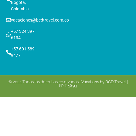
Bogotá,
Colombia
vacaciones@bcdtravel.com.co
+57 324 397
6134
+57 601 589
9477
© 2024 Todos los derechos reservados |
Vacations by BCD Travel
|
RNT 5893