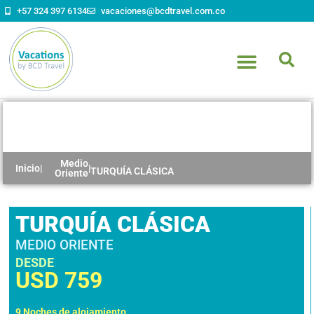
+57 324 397 6134
vacaciones@bcdtravel.com.co
TURQUÍA CLÁSICA
Medio
Inicio
|
|
TURQUÍA CLÁSICA
Oriente
TURQUÍA CLÁSICA
MEDIO ORIENTE
DESDE
USD
759
9 Noches de alojamiento