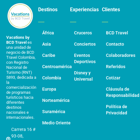
Destinos
Experiencias
Clientes
África
Cruceros
BCD Travel
Vacations by
BCD Travel
es
Asia
Conciertos
Contacto
una unidad de
negocio de BCD
Caribe
Eventos
Colaboradores
Travel Colombia,
Deportivos
con Registro
Centroamérica
Referidos
Nacional de
Turismo (RNT)
Disney y
5893, dedicada a
Colombia
Cotizar
Universal
la
comercialización
Europa
Cláusula de
de programas
Responsabilidad
turísticos hacia
Norteamérica
diferentes
Política de
destinos
Suramérica
nacionales e
Privacidad
internacionales.
Medio Oriente
Carrera 16 #
93-08,