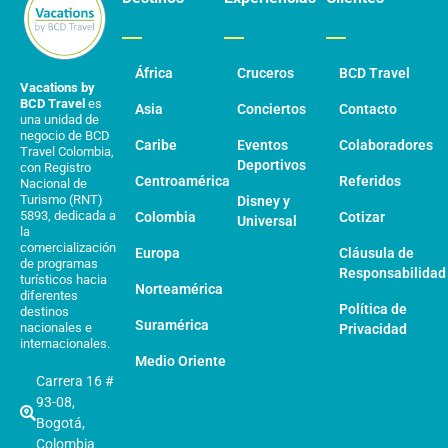
África
Cruceros
BCD Travel
Vacations by
BCD Travel
es
Asia
Conciertos
Contacto
una unidad de
negocio de BCD
Caribe
Eventos
Colaboradores
Travel Colombia,
Deportivos
con Registro
Centroamérica
Referidos
Nacional de
Turismo (RNT)
Disney y
5893, dedicada a
Colombia
Cotizar
Universal
la
comercialización
Europa
Cláusula de
de programas
Responsabilidad
turísticos hacia
Norteamérica
diferentes
Política de
destinos
Suramérica
nacionales e
Privacidad
internacionales.
Medio Oriente
Carrera 16 #
93-08,
Bogotá,
Colombia