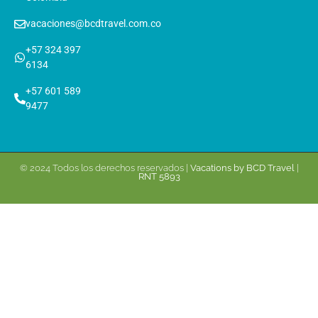
vacaciones@bcdtravel.com.co
+57 324 397
6134
+57 601 589
9477
© 2024 Todos los derechos reservados |
Vacations by BCD Travel
|
RNT 5893