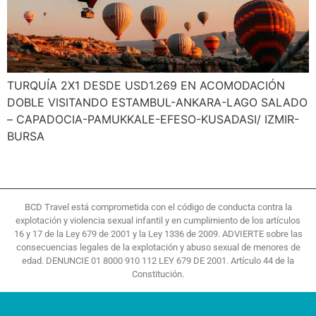
TURQUÍA 2X1 DESDE USD1.269 EN ACOMODACIÓN
DOBLE VISITANDO ESTAMBUL-ANKARA-LAGO SALADO
– CAPADOCIA-PAMUKKALE-EFESO-KUSADASI/ IZMIR-
BURSA
BCD Travel está comprometida con el código de conducta contra la
explotación y violencia sexual infantil y en cumplimiento de los artículos
16 y 17 de la Ley 679 de 2001 y la Ley 1336 de 2009. ADVIERTE sobre las
consecuencias legales de la explotación y abuso sexual de menores de
edad. DENUNCIE 01 8000 910 112 LEY 679 DE 2001. Artículo 44 de la
Constitución.