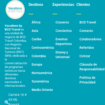
Destinos
Experiencias
Clientes
África
Cruceros
BCD Travel
Vacations by
BCD Travel
es
Asia
Conciertos
Contacto
una unidad de
negocio de BCD
Caribe
Eventos
Colaboradores
Travel Colombia,
Deportivos
con Registro
Centroamérica
Referidos
Nacional de
Turismo (RNT)
Disney y
5893, dedicada a
Colombia
Cotizar
Universal
la
comercialización
Europa
Cláusula de
de programas
Responsabilidad
turísticos hacia
Norteamérica
diferentes
Política de
destinos
Suramérica
nacionales e
Privacidad
internacionales.
Medio Oriente
Carrera 16 #
93-08,
Bogotá,