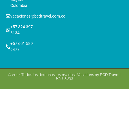
Colombia
vacaciones@bcdtravel.com.co
+57 324 397
6134
+57 601 589
9477
© 2024 Todos los derechos reservados |
Vacations by BCD Travel
|
RNT 5893