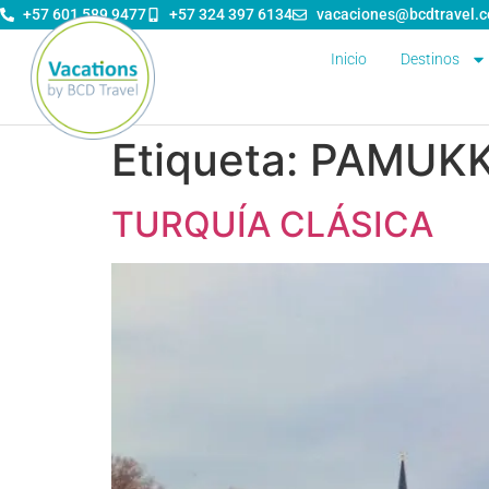
contenido
+57 601 589 9477
+57 324 397 6134
vacaciones@bcdtravel.
Inicio
Destinos
Etiqueta:
PAMUKK
TURQUÍA CLÁSICA